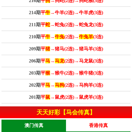
216期
平
狗
→狗蛇(2连)→狗蛇猴(3连)
214期
平
牛
→牛羊(2连)→牛羊虎(3连)
211期
平
蛇
→蛇兔(2连)→蛇兔龙(3连)
210期
平
牛
→
牛兔
(2连)→
牛兔羊
(3连)
209期
平
猪
→猪马(2连)→猪马羊(3连)
206期
平
马
→
马龙
(2连)→马龙鼠(3连)
203期
平
猴
→猴牛(2连)→猴牛猪(3连)
202期
平
马
→
马狗
(2连)→马狗羊(3连)
201期
平
鼠
→鼠虎(2连)→鼠虎羊(3连)
天天好彩【马会传真】
澳门传真
香港传真