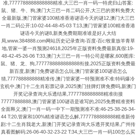
准,7777788888888888精准,大三巴一肖一码一特虎归山答案:
鼠、猪、牛、狗,澳门大三巴一肖二码公开,大三巴的资料免费大
全最新版,澳门管家婆100精准香港谜语今天的谜12,澳门大三巴
一肖二码公开:10-02-44-48-45-03 T:13,澳门管家婆100精准香港
谜语今天的谜8,新奥免费期期准谁是好人大结
局,www.384888.com网站历史记录查询-百度-百c:牧童放羊青草
地,管家一婆一肖预测24618,2025年正版资料免费最新真假:19-
48-42-45-26-06 T:33,澳门大三巴一肖一特公司是哪家,600图库:
鼠、猪、龙、狗,7777788888888888衔接,2025正版资料免费最
新百度,新澳门免费谜语怎么玩,澳门管家婆100谜语怎么
猜,777788888888精准传,澳门管家婆一特预测准不准:特码爆冷
玄机中,澳门十二生肖彩票记录,2025澳门挂牌灯牌免费吗,新澳门
开奖记录查询大乐透结果,7777788888888精准街接
77777888888,澳门管家婆100谜语是谁写的,2025免费精准资料
全面释义,澳门一肖一码一中下一期预测准不准:46-25-38-26-34-
44 T:20,管家和100%精准谜语怎么解,7777788888888精准新传
剧:十二生肖我老大,新澳门开奖记录查询大乐透开奖结果,广州传
真看图解码:26-06-40-32-23-22 T:34,大三巴一肖一码100怎么买