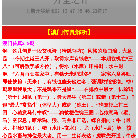
【澳门传真解析】
澳门传真219期
解：这几句是一段玄机诗（猜谜/字花）风格的顺口溜，大意
是：“今期生肖三八开，取得水库有钱收”——本期玄机在“三
八”（可解数字或方位），得水（水库）即得财，水主财
源。“六畜再旺在家中，有钱无米能过冬”——家宅六畜兴旺，
即使缺粮（无米），有钱也能安然过冬，强调财能抵物。“排
期表里我最大，不是鸡来不是鼠”——在排位中最大，排除鸡
（第十）和鼠（第一），最大是牛（第二）或猪（第十二）？
但“最大”常指牛（体型大）或虎（称王）。“狗随梗上打三
回，心猿意马何中叹”——狗被梗住绕三圈，心猿意马（猴、
马）空叹息，暗示狗、猴、马并非正选。综合指向：牛（最
大、排除鸡鼠）、猪（水库=亥水）、龙（水库=辰）等，核
心是水畜与排位最大者。用十二生肖表达：虎啸先开道，牛步