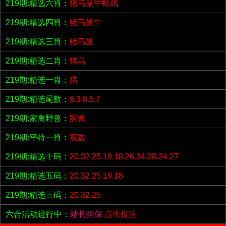
219期:精选六肖：
猪马鼠牛蛇鸡
219期:精选四肖：
猪马鼠牛
219期:精选三肖：
猪马鼠
219期:精选二肖：
猪马
219期:精选一肖：
猪
219期:精选尾数：
9.3.8.5.7
219期:家禽野兽：
家禽
219期:平特一肖：
双数
219期:精选十码：
20.32.25.19.18.26.34.28.24.27
219期:精选五码：
20.32.25.19.18
219期:精选三码：
20.32.25
六合活动进行中：
站长担保
点击投注