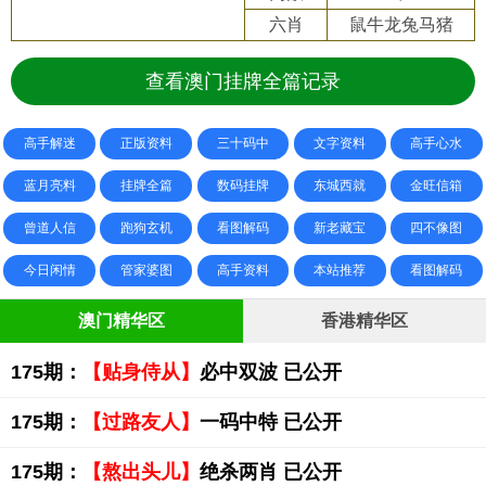
六肖
鼠牛龙兔马猪
查看澳门挂牌全篇记录
高手解迷
正版资料
三十码中
文字资料
高手心水
蓝月亮料
挂牌全篇
数码挂牌
东城西就
金旺信箱
曾道人信
跑狗玄机
看图解码
新老藏宝
四不像图
今日闲情
管家婆图
高手资料
本站推荐
看图解码
澳门精华区
香港精华区
175期：
【贴身侍从】
必中双波 已公开
175期：
【过路友人】
一码中特 已公开
175期：
【熬出头儿】
绝杀两肖 已公开