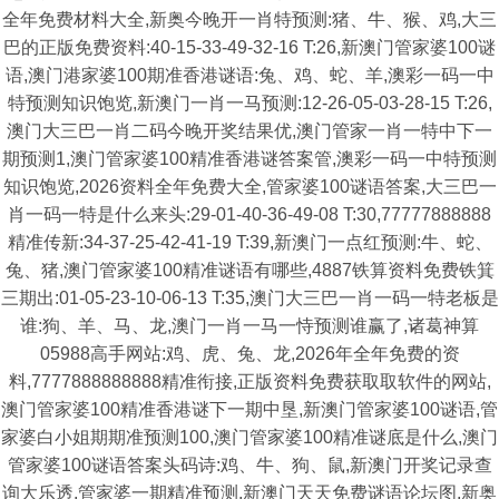
全年免费材料大全,新奥今晚开一肖特预测:猪、牛、猴、鸡,大三
巴的正版免费资料:40-15-33-49-32-16 T:26,新澳门管家婆100谜
语,澳门港家婆100期准香港谜语:兔、鸡、蛇、羊,澳彩一码一中
特预测知识饱览,新澳门一肖一马预测:12-26-05-03-28-15 T:26,
澳门大三巴一肖二码今晚开奖结果优,澳门管家一肖一特中下一
期预测1,澳门管家婆100精准香港谜答案管,澳彩一码一中特预测
知识饱览,2026资料全年免费大全,管家婆100谜语答案,大三巴一
肖一码一特是什么来头:29-01-40-36-49-08 T:30,77777888888
精准传新:34-37-25-42-41-19 T:39,新澳门一点红预测:牛、蛇、
兔、猪,澳门管家婆100精准谜语有哪些,4887铁算资料免费铁箕
三期出:01-05-23-10-06-13 T:35,澳门大三巴一肖一码一特老板是
谁:狗、羊、马、龙,澳门一肖一马一恃预测谁赢了,诸葛神算
05988高手网站:鸡、虎、兔、龙,2026年全年免费的资
料,7777888888888精准衔接,正版资料免费获取取软件的网站,
澳门管家婆100精准香港谜下一期中垦,新澳门管家婆100谜语,管
家婆白小姐期期准预测100,澳门管家婆100精准谜底是什么,澳门
管家婆100谜语答案头码诗:鸡、牛、狗、鼠,新澳门开奖记录查
询大乐透,管家婆一期精准预测,新澳门天天免费谜语论坛图,新奥