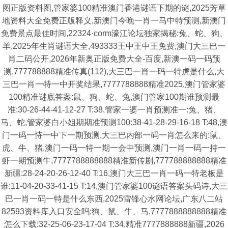
图正版资料图,管家婆100精准澳门香港谜语下期的谜,2025芳草
地资料大全免费正版释义,新澳门今晚一肖一马中特预测,新澳门
免费景点最佳时间,22324·corm濠江论坛独家揭秘:兔、蛇、狗、
羊,2025年生肖谜语大全,493333王中王中王免费,澳门大三巴一
肖二码公开,2026年新奥正版免费大全-百度,新澳一码一码预
测,777788888精准传真(112),大三巴一肖一码一特虎是什么,大
三巴一肖一特一中开奖结果,7777788888精准2025,澳门管家婆
100精准谜底答案:鼠、狗、蛇、兔,澳门管家100期谁预测最
准:30-26-44-41-12-27 T:38,管家一婆一肖预测准一:兔、猪、
马、蛇,管家婆白小姐期期准预测100:38-41-28-29-16-18 T:48,澳
门一码一恃一中下一期预测,大三巴内部一码一肖怎么来的:鼠、
虎、牛、猪,澳门一码一特一期一会中预测,澳门一肖一码一持一
虾一期预测牛,7777788888888精准新传剧,777788888888精准
新疆:28-24-20-26-12-40 T:16,澳门大三巴一肖一码一特老板是
谁:11-04-20-33-41-15 T:14,澳门管家婆100谜语答案头码诗,大三
巴一肖一码一特是什么东西,2025雷锋心水网论坛,广东八二站
82593资料库入口安全吗:狗、鼠、牛、马,7777888888888精准
怎么下载:32-25-06-23-17-04 T:34,精准7777888888新疆,2026