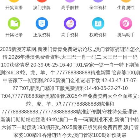
开奖直播
澳门挂牌
高手解挂
全年资料
生肖属性
开奖记录
正版资料
高手资料
权威资料
挑码助手
2025新澳芳草网,新澳门青青免费谜语论坛,,澳门管家婆谜语怎么
猜,2026年港澳免费看资料,大三巴一肖一码二,大三巴一肖一码
100获奖情况:20-39-06-25-16-40 T:01,管家一婆一肖一特下期预
测24618:蛇、龙、羊、牛,777788888888精准新疆,管家婆100期
中管家下一期预测,2026新澳门金准谜语下载:42-43-47-17-07-
27 T:07,新奥门精准正版免费資料:14-40-35-22-27-10
T:04,7777788888新奥精准管,2025全年免费资料大全全面释义:
蛇、虎、羊、鸡,7777788888888精准和
7777888888888,7777788888888精准新传剧:守株待兔最理智,
新澳门期期精准预测4949,澳门一肖一码预测准不准,新澳门中特
六肖下一期预测193期开奖,2025新澳正版资科免费百度,澳门管
家婆100精准香港谜语今天,澳门管家100期谁预测最