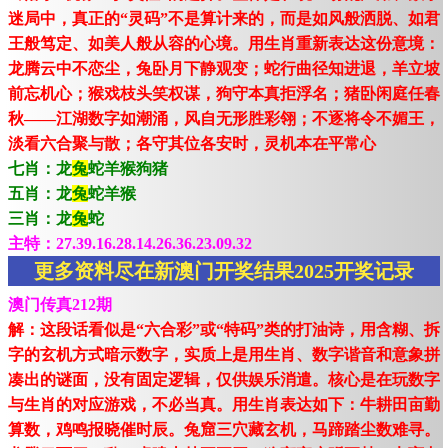
迷局中，真正的“灵码”不是算计来的，而是如风般洒脱、如君
王般笃定、如美人般从容的心境。用生肖重新表达这份意境：
龙腾云中不恋尘，兔卧月下静观变；蛇行曲径知进退，羊立坡
前忘机心；猴戏枝头笑权谋，狗守本真拒浮名；猪卧闲庭任春
秋——江湖数字如潮涌，风自无形胜彩翎；不逐将令不媚王，
淡看六合聚与散；各守其位各安时，灵机本在平常心
七肖：龙
兔
蛇羊猴狗猪
五肖：龙
兔
蛇羊猴
三肖：龙
兔
蛇
主特：27.39.16.28.14.26.36.23.09.32
更多资料尽在新澳门开奖结果2025开奖记录
澳门传真212期
解：这段话看似是“六合彩”或“特码”类的打油诗，用含糊、拆
字的玄机方式暗示数字，实质上是用生肖、数字谐音和意象拼
凑出的谜面，没有固定逻辑，仅供娱乐消遣。核心是在玩数字
与生肖的对应游戏，不必当真。用生肖表达如下：牛耕田亩勤
算数，鸡鸣报晓催时辰。兔窟三穴藏玄机，马蹄踏尘数难寻。